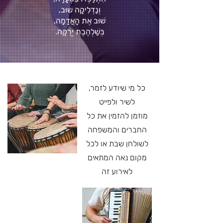
וְנַדְלִיקָה שׁוּב,
שׁוּב אֶת הָאֲדָמָה,
בְּשַׁלְהֶבֶת יְרֻקָּה.
כל מי שיודע לזמר,
לשיר ולפייט
מוזמן להזמין את כל
החברים והמשפחה
לשולחן שבת או לכל
מקום נאה המתאים
לאירוע זה