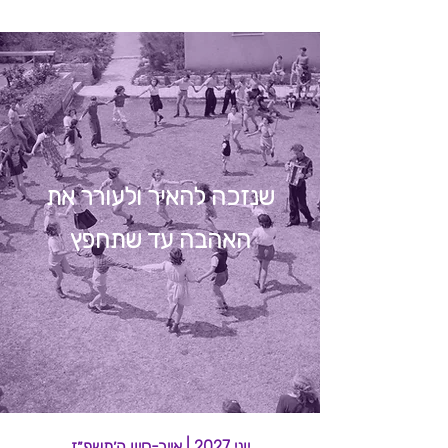
שנזכה להאיר ולעורר את
האהבה עד שתחפץ
יוני 2027 | אייר-סיון ה׳תשפ״ז