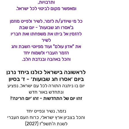
ותרבויות,
ומאפשר מקום לביטוי לכל ישראל.
כל מי שיודע/ת לזמר, לשיר ולפייט מוזמן
ב'אסרו חג שבועות' - יום שבת
להזמין אל ביתו את משפחתו ואת חבריו
לשיר
את "אדון עולם" ועוד מפיוטי השבת וחג
הזמר העברי ולשמוח יחד
והכל באהבה ובנדבת הלב.
לראשונה בישראל כולנו ביחד נרנן
ביום ׳אסרו חג שבועות׳ - ז׳ בסיון
יום בו ניתנה התורה לכל עם ישראל, נפציע
ונתחדש באור חדש
זהו יום של התחדשות - זהו ׳יום הרינה׳!
נזמר, נשיר ונפייט יחד
והכל בצביון ארץ ישראלי, כרוח העם העברי
לשנת ה'תשפ"ז (2027)