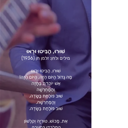
שׁוּרוּ, הַבִּיטוּ וּרְאוּ
מילים ולחן: זלמן חן (1936)
שׁוּרוּ, הַבִּיטוּ וּרְאוּ
מַה גָּדוֹל הַיּוֹם הַזֶּה, הַיּוֹם הַזֶּה!
אֵשׁ יוֹקֶדֶת בֶּחָזֶה
וְהַמַּחְרֵשָׁה
שׁוּב פּוֹלַחַת בַּשָּׂדֶה.
וְהַמַּחְרֵשָׁה,
שׁוּב פּוֹלַחַת בַּשָּׂדֶה.
אֵת, מַכּוֹשׁ, טוּרִיָּה וְקִלְשׁוֹן
הִתְלַכְּדוּ בִּסְעָרָה,